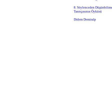
8.
Söylenceden Düşünbilime K
Tanrıçasının Öyküsü
Didem Demiralp