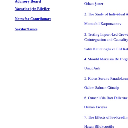
Advisory Board
Orhan Şener
Yazarlar için Bilgiler
2.
The Study of Individual A
Notes for Contributors
Momtchil Karpouzanov
Sayılar/Issues
3.
Testing Import-Led Growt
Cointegration and Causality
Salih Katırcıoglu ve Elif Ka
4.
Should Marxısm Be Forgo
Umut Arık
5.
Kıbrıs Sorunu Paradoksun
Özlem Salman Günalp
6
.
Osmanlı’da Batı Dillerine
Osman Erciyas
7.
The Effects of Pre-Readin
Hasan Bilokcuoğlu